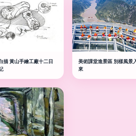
白描 黃山手繪工廠十二日
美術課堂進景區 別樣風景
記
來