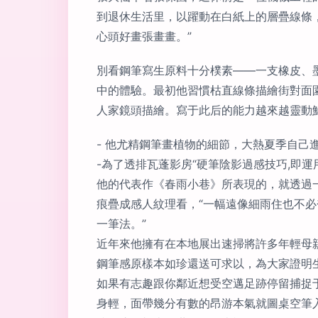
到退休生活里，以躍動在白紙上的層疊線條
心頭好畫張畫畫。”
別看鋼筆寫生原料十分樸素——一支橡皮、
中的體驗。最初他習慣枯直線條描繪街對面
人家鏡頭描繪。寫于此后的能力越來越靈動鮮
- 他尤精鋼筆畫植物的細節，大熱夏季自己
-為了透排瓦蓬影房“硬筆陰影過感技巧,即
他的代表作《春雨小巷》所表現的，就透過
痕疊成感人紋理看，“一幅遠像細雨住也不
一筆法。”
近年來他擁有在本地展出速掃將許多年輕母
鋼筆感原樣本如珍還送可求以，為大家證明
如果有志趣跟你鄰近想受空邁足跡停留捕捉
身輕，面帶幾分有數的昂游本氣就圖桌空筆