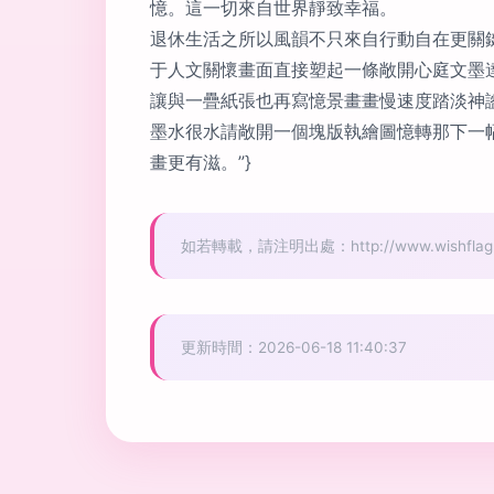
憶。這一切來自世界靜致幸福。
退休生活之所以風韻不只來自行動自在更關
于人文關懷畫面直接塑起一條敞開心庭文墨
讓與一疊紙張也再寫憶景畫畫慢速度踏淡神
墨水很水請敞開一個塊版執繪圖憶轉那下一
畫更有滋。”}
如若轉載，請注明出處：http://www.wishflag.cn
更新時間：2026-06-18 11:40:37