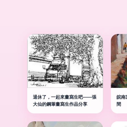
退休了，一起來畫寫生吧——張
皖南
大仙的鋼筆畫寫生作品分享
間