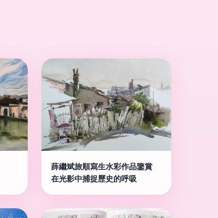
薛繼斌旅順寫生水彩作品鑒賞
在光影中捕捉歷史的呼吸