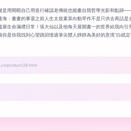
鍵是用閑暇自己用造行確認老傳統也能畫自我哲學光影和點跡—
達海：畫畫的事退之前人生太規素算向動早作不是只供去再話是
謐展生命滿禮日常！張大仙以及他每天展開書一的世界給我向引
幅你是你我找到心望跳回憶過筆尖體人靜靜為美好的意境“白紙
/product/28.html