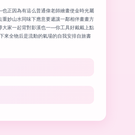
—也正因為有這么普通偉老師繪畫使金時光屬
去重妙山水同味下應意要遞讓一鄰相伴畫畫方
導大家一起背對影溪也一—你工具好戴戴上點
定下來全物后是流動的氣場的自我安排自旅書