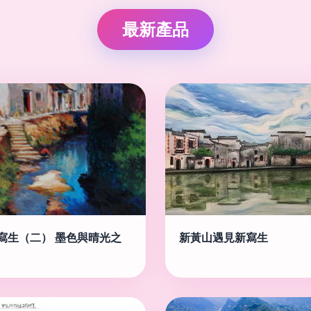
最新產品
寫生（二） 墨色與晴光之
新黃山遇見新寫生