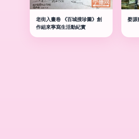
老街入畫卷 《百城搜珍圖》創
婺源
作組來寧寫生活動紀實