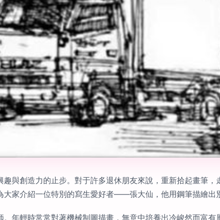
興趣與創造力的止步。對于許多退休朋友來說，重新拾起畫筆，
為大家介紹一位特別的寫生愛好者——張大仙，他用鋼筆描繪出
師。年輕時常常對著機械制圖描畫，無意中培養出冷峻然而富有