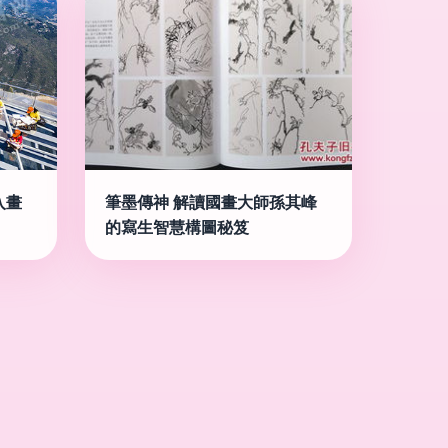
入畫
筆墨傳神 解讀國畫大師孫其峰
的寫生智慧構圖秘笈