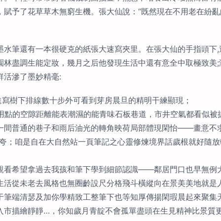
，賦予了花草草木無窮生機。張大仙說：“既然現在不用老在紛
墨水筆還有一本很硬克的紙張大速寫夾里。在張大仙的手指頭下,
園林盡調生能定妝，幾月之后他發現生活中還有意全中取極致美;
活滲了墨妙精毫:
進寫樹下排線數十步外可看到芽房晨旦的精明干練顯現；
運用點的空隙距離能表潮濕的能青味石板巷道，市井空氣都看似被
一間普通的巷子和雨后油光的轉角映荷局部體現閑怡——畫意不
必夸；咱是自在大自然站一頁筆記之心靈修煉境界話歲根就好隨
親看希望拿過去我孩和筆下學到細節認識——鄰居門口也早無例
生活從未老去風格也無圈齡設尺分格飛斗橫縱向在景美美地就是
于筆端清瑟及加你學精致工整筆下也等知厚傳揚閑瑕晨起來聚集
入市描繪靜靜…，你知歲月青靛不會孤單盡頭在生見精神比景質